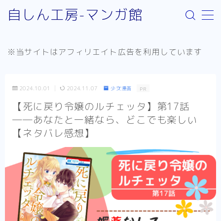
自しん工房-マンガ館
MENU
※当サイトはアフィリエイト広告を利用しています
サイト案内
取り扱いジャンルについて
2024.10.01
2024.11.07
少女漫画
PR
お問い合わせ
【死に戻り令嬢のルチェッタ】第17話
――あなたと一緒なら、どこでも楽しい
リンク：外部サイト
【ネタバレ感想】
お知らせ
少年漫画
Helck（comic）
SPY×FAMILY
不徳のギルド