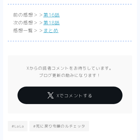
前の感想＞＞
第16話
次の感想＞＞
第18話
感想一覧＞＞
まとめ
Xからの読者コメントをお待ちしています。
ブログ更新の励みになります！
Follow Me
Xでコメントする
#LaLa
#死に戻り令嬢のルチェッタ