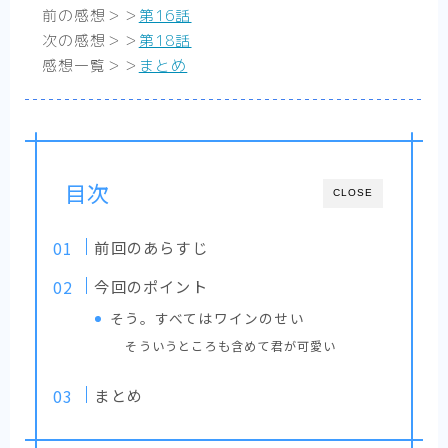
画？いややっぱりエロコメディ！【まとめ】
前の感想＞＞
第16話
【ひねくれ騎士とふわふわ姫様】可愛らしい
次の感想＞＞
第18話
二人と可愛らしい妖精と可愛らしいお家の癒
やし漫画【感想まとめ】
感想一覧＞＞
まとめ
【異剣戦記ヴェルンディオ】ほんわかしつつ
も壮大な物語の雰囲気を感じさせる物語【ま
とめ】
【Helck】史上最高の超王道少年漫画、キャ
ラクター紹介＆感想【まとめ】
目次
CLOSE
【SPY×FAMILY】魅力あふれるキャラクター
紹介と最新話感想【まとめ】
前回のあらすじ
今回のポイント
そう。すべてはワインのせい
そういうところも含めて君が可愛い
まとめ