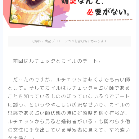
異剣戦記ヴェルンディオ
ひねくれ騎士とふわふわ姫様
その他
記事内に商品プロモーションを含む場合があります
少女漫画
前回はルチェッタとカイルのデート。
転生悪女の黒歴史
推したいしております
だったのですが、ルチェッタはあくまでも占い師
婚約者は溺愛のふり
として。そしてカイルはルチェッタ＝占い師である
死に戻り令嬢のルチェッタ
ことを知っているものの知っていないふりでデート
末永くよろしくお願いします
に誘う、というややこしい状況なせいで、カイルの
思惑である占い師状態の時に好感度を稼ぐ作戦が、
そのメイド、危険につき
ルチェッタから見ると婚約者がいるにも関わらず他
その他
単発紹介
の女性に手を出している浮気者に見えて、すれ違い
が半端ない。