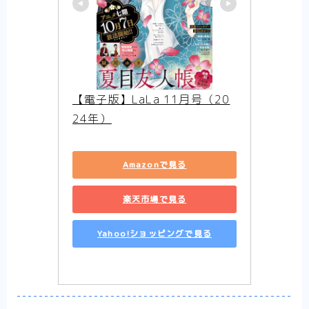
少女漫画
【転生悪女の黒歴史】胸に刺さって笑える黒
歴史ラブコメ【まとめ】
【婚約者は溺愛のふり】契約（ビジネス）か
ら始まる恋の感想【まとめ】
【電子版】LaLa 11月号（20
【死に戻り令嬢のルチェッタ】二度目の人
生、最悪な婚約者とはお別れしたい……はず
24年）
だけど？まとめ
【そのメイド、危険につき】優美で優秀で強
くて、男なメイドはいかがですか？【まと
Amazonで見る
め】
【末永くよろしくお願いします】残念美少女
楽天市場で見る
と可愛いツンデレ系イケメンのカオスな同棲
話【まとめ】完結済
Yahoo!ショッピングで見る
【推したいしております】私たちの「好き」
をどうか否定しないで【感想まとめ】
少年漫画
熱い漫画が読みたいならココ！
【不徳のギルド】エロコメディ？バトル漫