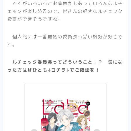
ですがいろいろとお着替えもあっていろんなルチ
【アニメ】史上最高の嘘つき勇者ヘルク
（Helck）の物語【まとめ】
ェッタが楽しめるので、皆さんの好きなルチェッタ
【アニメ】筋肉はすべてを解決する！ なマ
投票ができそうですね。
ッシュル-MASHLE-の物語【まとめ】
【ハイキュー！！】熱いスポーツ（バレーボ
ール）のネタバレ感想【アニメ-まとめ】
個人的には一番最初の委員長っぽい格好が好きで
【夏目友人帳第1期】それは一人ぼっちが苦
す。
しいと苦しんでいた少年の、妖と人をつなぐ
物語【アニメ-ネタバレ感想まとめ】
ルチェッタ委員長ってどういうこと！？ 気にな
【WIND BREAKER】一人の孤独な少年が、
英雄になる話は好きですか？-はい好きです
った方はぜひとも↓コチラ↓でご確認を！
【アニメ-ネタバレ感想まとめ】
【SAKAMOTO DAYS】伝説の殺し屋から、
町中のマスコットへ転職しました【アニメ-
感想まとめ】
【逃げ上手の若君】立ちふさがる辛く重い現
実に、少年は『逃げ』で戦う。【感想まと
め】
【悪役令嬢転生おじさん】見た目は悪役令
嬢！ 中身は……おじさん！【アニメ-ネタバ
レ感想まとめ】