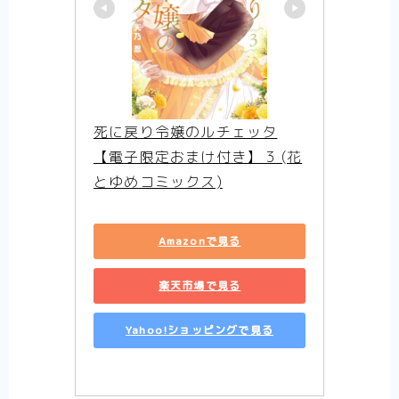
死に戻り令嬢のルチェッタ
【電子限定おまけ付き】 3 (花
とゆめコミックス)
Amazonで見る
楽天市場で見る
Yahoo!ショッピングで見る