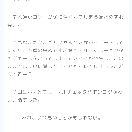
アニメ
ハイキュー！！
すれ違いコントが頭に浮かんでしまうほどのすれ
違い。
夏目友人帳
WIND BREAKER
でもなんだかんだといちゃつきながらデートして
SAKAMOTO DAYS
いたら、不慮の事故でずぶ濡れになったルチェッタ
Helck（アニメ）
のヴェールをとってしまうできごとが発生し、この
ままでは互いに隠したいことがバレてしまうっ、ど
マッシュル-MASHLE-
うするー？
不徳のギルド（アニメ）
悪役令嬢転生おじさん
今回は……とても……ルチェッタがポンコツかわ
逃げ上手の若君
いい話でした。
まとめ
……あれ、いつものことかもしれない。
アニメ