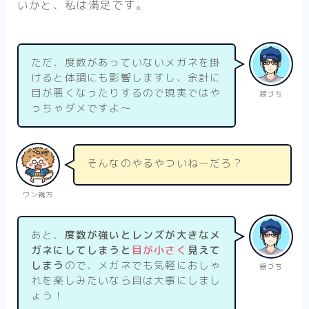
いかと、私は満足です。
ただ、度数があっていないメガネを掛
けると体調にも影響しますし、余計に
目が悪くなったりするので現実ではや
銀づち
っちゃダメですよ～
そんなのやるやついねーだろ？
ワン親方
あと、
度数が強いとレンズが大きなメ
ガネにしてしまうと
目が小さく
見えて
しまう
ので、メガネでも気軽におしゃ
銀づち
れを楽しみたいなら目は大事にしまし
ょう！