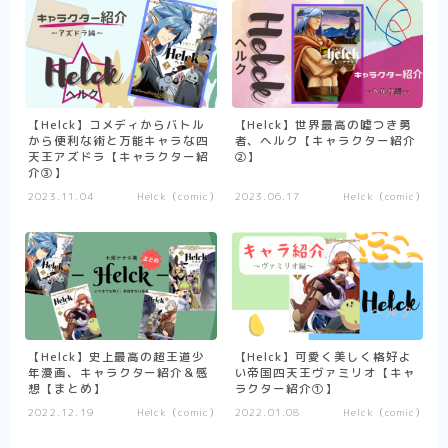
異剣戦記ヴェルンディオ
ひねくれ騎士とふわふわ姫様
その他
【Helck】コメディからバトル
【Helck】世界最高の嘘つき勇
から便利な術と万能キャラな四
者、ヘルク【キャラクター紹介
少女漫画
天王アズドラ【キャラクター紹
②】
介③】
転生悪女の黒歴史
2023.11.04
Helck（comic）
2023.06.17
Helck（comic）
推したいしております
婚約者は溺愛のふり
死に戻り令嬢のルチェッタ
末永くよろしくお願いします
【Helck】史上最高の超王道少
【Helck】可愛く美しく格好よ
そのメイド、危険につき
年漫画、キャラクター紹介＆感
い帝国四天王ヴァミリオ【キャ
想【まとめ】
ラクター紹介①】
その他
単発紹介
2022.12.19
Helck（comic）
2022.01.08
Helck（comic）