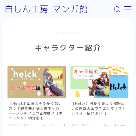
自しん工房-マンガ館
MENU
CATEGORY
サイト案内
キャラクター紹介
取り扱いジャンルについて
お問い合わせ
リンク：外部サイト
お知らせ
少年漫画
【Helck】出番はそう多くない
【Helck】可愛く美しく格好よ
のに『超重要』な天然キャラ
い帝国四天王ヴァミリオ【キャ
Helck（comic）
――シャルアミの正体は？【キ
ラクター紹介①-Ⅱ】
ャラクター紹介④】
SPY×FAMILY
2025.04.04
Helck（comic）
2023.12.11
Helck（comic）
不徳のギルド