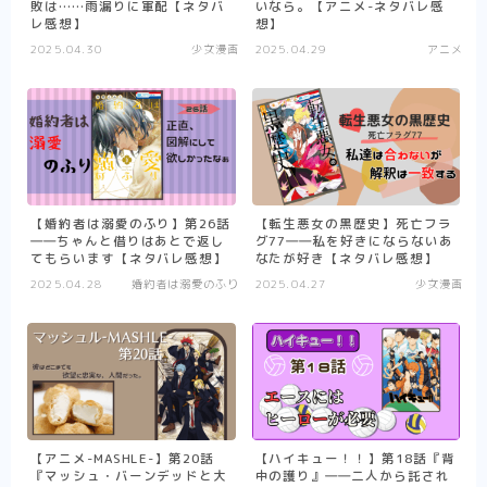
敗は……雨漏りに軍配【ネタバ
いなら。【アニメ-ネタバレ感
レ感想】
想】
異剣戦記ヴェルンディオ
2025.04.30
少女漫画
2025.04.29
アニメ
ひねくれ騎士とふわふわ姫様
その他
少女漫画
転生悪女の黒歴史
【婚約者は溺愛のふり】第26話
【転生悪女の黒歴史】死亡フラ
――ちゃんと借りはあとで返し
グ77――私を好きにならないあ
推したいしております
てもらいます【ネタバレ感想】
なたが好き【ネタバレ感想】
2025.04.28
婚約者は溺愛のふり
2025.04.27
少女漫画
婚約者は溺愛のふり
死に戻り令嬢のルチェッタ
末永くよろしくお願いします
そのメイド、危険につき
その他
単発紹介
【アニメ-MASHLE-】第20話
【ハイキュー！！】第18話『背
『マッシュ・バーンデッドと大
中の護り』――二人から託され