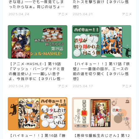
きな塔』――でも一度見てしま
たトスを撃ち抜け【ネタバレ感
アニメ
ったからなぁ。同じのはちょっ
想】
と……。【ネタバレ感想】
2025.04.24
アニメ
2025.04.21
アニメ
ハイキュー！！
夏目友人帳
WIND BREAKER
SAKAMOTO DAYS
Helck（アニメ）
【アニメ-MASHLE-】第19話
【ハイキュー！！】第17話『鉄
『マッシュ・バーンデッドと音
壁』――最強の囮が、エースの
マッシュル-MASHLE-
の魔法使い』――麗しい息子
前の道を切り開く【ネタバレ感
よ、今我が手に【ネタバレ感
想】
不徳のギルド（アニメ）
想】
2025.04.20
アニメ
2025.04.17
アニメ
悪役令嬢転生おじさん
逃げ上手の若君
まとめ
アニメ
【ハイキュー！！】第16話『勝
【悪役令嬢転生おじさん】第12