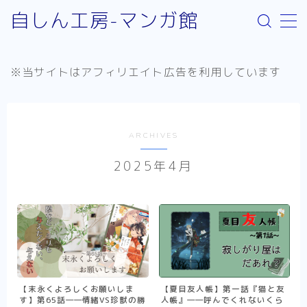
自しん工房-マンガ館
MENU
※当サイトはアフィリエイト広告を利用しています
サイト案内
取り扱いジャンルについて
ARCHIVES
お問い合わせ
2025年4月
リンク：外部サイト
お知らせ
少年漫画
Helck（comic）
SPY×FAMILY
【末永くよろしくお願いしま
【夏目友人帳】第一話『猫と友
す】第65話――情緒VS珍獣の勝
人帳』――呼んでくれないくら
不徳のギルド