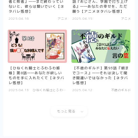
者と敗者』――まだ終わってい
話『おじさん、学園で打ち上げ
【アニメ】史上最高の嘘つき勇者ヘルク
ないと、彼らは繋いでいく【ネ
る』――あなたの幸せを、ただ
（Helck）の物語【まとめ】
タバレ感想】
願う【アニメネタバレ感想】
【アニメ】筋肉はすべてを解決する！ なマ
2025.04.16
アニメ
2025.04.15
アニメ
ッシュル-MASHLE-の物語【まとめ】
【ハイキュー！！】熱いスポーツ（バレーボ
ール）のネタバレ感想【アニメ-まとめ】
【夏目友人帳第1期】それは一人ぼっちが苦
しいと苦しんでいた少年の、妖と人をつなぐ
物語【アニメ-ネタバレ感想まとめ】
【WIND BREAKER】一人の孤独な少年が、
【ひねくれ騎士とふわふわ姫
【不徳のギルド】第93話『朝ま
英雄になる話は好きですか？-はい好きです
様】第8話――あなたが欲しい
でコース』――それは決して聞
【アニメ-ネタバレ感想まとめ】
ものを手に入れたくて【ネタバ
き間違いではなかった【ネタバ
レ感想】
レ感想】
【SAKAMOTO DAYS】伝説の殺し屋から、
町中のマスコットへ転職しました【アニメ-
2025.04.13
ひねくれ騎士とふわふ
2025.04.12
不徳のギルド
感想まとめ】
わ姫様
【逃げ上手の若君】立ちふさがる辛く重い現
実に、少年は『逃げ』で戦う。【感想まと
もっと見る
め】
【悪役令嬢転生おじさん】見た目は悪役令
嬢！ 中身は……おじさん！【アニメ-ネタバ
レ感想まとめ】