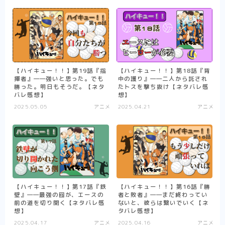
アニメ
ハイキュー！！
夏目友人帳
WIND BREAKER
【ハイキュー！！】第19話『指
【ハイキュー！！】第18話『背
SAKAMOTO DAYS
揮者』――強いと思った。でも
中の護り』――二人から託され
勝った。明日もそうだ。【ネタ
たトスを撃ち抜け【ネタバレ感
バレ感想】
想】
Helck（アニメ）
2025.05.05
アニメ
2025.04.21
アニメ
マッシュル-MASHLE-
不徳のギルド（アニメ）
悪役令嬢転生おじさん
逃げ上手の若君
【ハイキュー！！】第17話『鉄
【ハイキュー！！】第16話『勝
まとめ
壁』――最強の囮が、エースの
者と敗者』――まだ終わってい
前の道を切り開く【ネタバレ感
ないと、彼らは繋いでいく【ネ
想】
タバレ感想】
アニメ
2025.04.17
アニメ
2025.04.16
アニメ