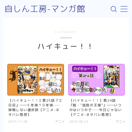
自しん工房-マンガ館
MENU
CATEGORY
サイト案内
ハイキュー！！
取り扱いジャンルについて
お問い合わせ
リンク：外部サイト
お知らせ
少年漫画
【ハイキュー！！】第25話『三
【ハイキュー！！】第24話
日目』――５年後１０年後……
『脱・"孤独の王様"』――いつ
Helck（comic）
後悔しない選択肢【アニメ-ネ
かはいつかで……今日じゃない
タバレ感想】
【アニメ-ネタバレ感想】
SPY×FAMILY
2025.11.06
アニメ
2025.06.22
アニメ
不徳のギルド