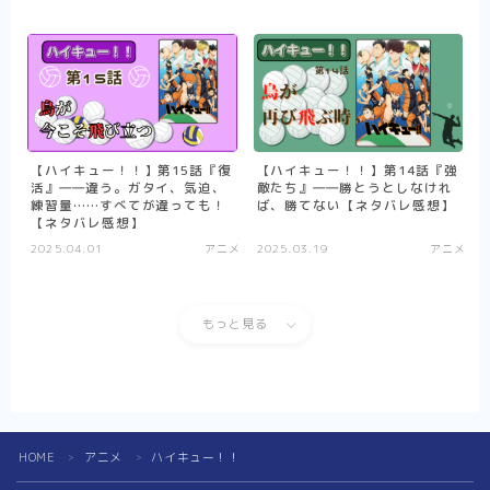
【アニメ】史上最高の嘘つき勇者ヘルク
（Helck）の物語【まとめ】
【アニメ】筋肉はすべてを解決する！ なマ
ッシュル-MASHLE-の物語【まとめ】
【ハイキュー！！】熱いスポーツ（バレーボ
ール）のネタバレ感想【アニメ-まとめ】
【夏目友人帳第1期】それは一人ぼっちが苦
【ハイキュー！！】第15話『復
【ハイキュー！！】第14話『強
しいと苦しんでいた少年の、妖と人をつなぐ
活』――違う。ガタイ、気迫、
敵たち』――勝とうとしなけれ
物語【アニメ-ネタバレ感想まとめ】
練習量……すべてが違っても！
ば、勝てない【ネタバレ感想】
【ネタバレ感想】
【WIND BREAKER】一人の孤独な少年が、
2025.04.01
アニメ
2025.03.19
アニメ
英雄になる話は好きですか？-はい好きです
【アニメ-ネタバレ感想まとめ】
【SAKAMOTO DAYS】伝説の殺し屋から、
町中のマスコットへ転職しました【アニメ-
もっと見る
感想まとめ】
【逃げ上手の若君】立ちふさがる辛く重い現
実に、少年は『逃げ』で戦う。【感想まと
め】
Follow Me
【悪役令嬢転生おじさん】見た目は悪役令
嬢！ 中身は……おじさん！【アニメ-ネタバ
HOME
アニメ
ハイキュー！！
＞
＞
レ感想まとめ】