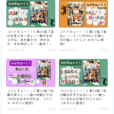
異剣戦記ヴェルンディオ
ひねくれ騎士とふわふわ姫様
その他
【ハイキュー！！】第23話『流
【ハイキュー！！】第22話『進
れを変える一本』――集中を切
化』――コート内の6人で強い
少女漫画
らすな、足を動かせ、声を出
方が強い【アニメ-ネタバレ感
せ、手を伸ばして……掴め！
想】
【アニメ-ネタバレ感想】
転生悪女の黒歴史
2025.06.12
アニメ
2025.06.07
アニメ
推したいしております
婚約者は溺愛のふり
死に戻り令嬢のルチェッタ
末永くよろしくお願いします
【ハイキュー！！】第21話『先
【ハイキュー！！】第20話『及
そのメイド、危険につき
輩の実力』――強い仲間たちの
川徹は天才ではない』――戦っ
100％を引き出せれば、【アニ
ているのはお前だけじゃない
その他
単発紹介
メ-ネタバレ感想】
【ネタバレ感想】
2025.05.30
アニメ
2025.05.18
アニメ