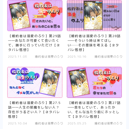
異剣戦記ヴェルンディオ
ひねくれ騎士とふわふわ姫様
その他
【婚約者は溺愛のふり】第29話
【婚約者は溺愛のふり】第28話
――あなたが可愛くて会いたく
――そういう時は来てほし
少女漫画
て、勝手に行っていただけ【ネ
い……その意味を考える【ネタ
タバレ感想】
バレ感想】
転生悪女の黒歴史
2025.11.03
婚約者は溺愛のふり
2025.10.16
婚約者は溺愛のふり
推したいしております
婚約者は溺愛のふり
死に戻り令嬢のルチェッタ
末永くよろしくお願いします
【婚約者は溺愛のふり】第27.5
【婚約者は溺愛のふり】第27話
そのメイド、危険につき
話――人生の邪魔をしない人？
――息をしていて、あったか
存在がうるさい人？【ネタバレ
い、そんな当たり前にホッとし
その他
単発紹介
感想】
て【ネタバレ感想】
2025.10.04
婚約者は溺愛のふり
2025.05.25
婚約者は溺愛のふり