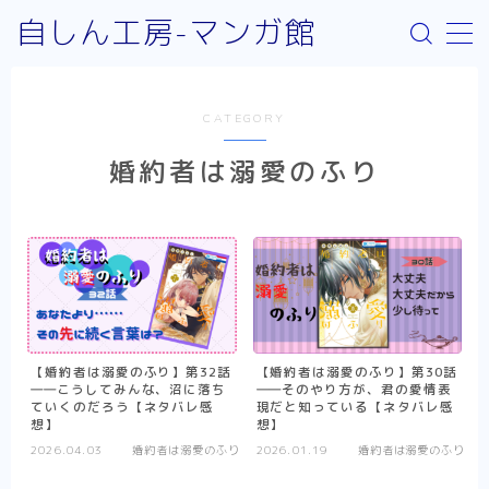
自しん工房-マンガ館
MENU
CATEGORY
サイト案内
婚約者は溺愛のふり
取り扱いジャンルについて
お問い合わせ
リンク：外部サイト
お知らせ
少年漫画
【婚約者は溺愛のふり】第32話
【婚約者は溺愛のふり】第30話
――こうしてみんな、沼に落ち
――そのやり方が、君の愛情表
Helck（comic）
ていくのだろう【ネタバレ感
現だと知っている【ネタバレ感
想】
想】
SPY×FAMILY
2026.04.03
婚約者は溺愛のふり
2026.01.19
婚約者は溺愛のふり
不徳のギルド