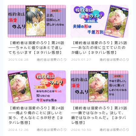
アニメ
ハイキュー！！
夏目友人帳
WIND BREAKER
【婚約者は溺愛のふり】第26話
【婚約者は溺愛のふり】第25話
SAKAMOTO DAYS
――ちゃんと借りはあとで返し
――あなたの役に立てていたの
てもらいます【ネタバレ感想】
が嬉しい【ネタバレ感想】
Helck（アニメ）
2025.04.28
婚約者は溺愛のふり
2025.01.27
婚約者は溺愛のふり
マッシュル-MASHLE-
不徳のギルド（アニメ）
悪役令嬢転生おじさん
逃げ上手の若君
【婚約者は溺愛のふり】第24話
【婚約者は溺愛のふり】第23話
――俺より俺のことに詳しいと
――嫌ではなかった。決して、
まとめ
笑う、そんなところが好き【ネ
嫌ではなかったんだ。【ネタバ
タバレ感想】
レ感想】
アニメ
2024.12.26
婚約者は溺愛のふり
2024.10.30
婚約者は溺愛のふり