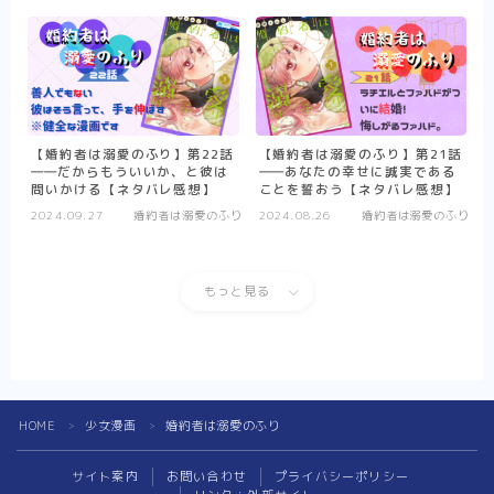
【アニメ】史上最高の嘘つき勇者ヘルク
（Helck）の物語【まとめ】
【アニメ】筋肉はすべてを解決する！ なマ
ッシュル-MASHLE-の物語【まとめ】
【ハイキュー！！】熱いスポーツ（バレーボ
ール）のネタバレ感想【アニメ-まとめ】
【婚約者は溺愛のふり】第22話
【婚約者は溺愛のふり】第21話
【夏目友人帳第1期】それは一人ぼっちが苦
――だからもういいか、と彼は
――あなたの幸せに誠実である
しいと苦しんでいた少年の、妖と人をつなぐ
問いかける【ネタバレ感想】
ことを誓おう【ネタバレ感想】
物語【アニメ-ネタバレ感想まとめ】
2024.09.27
婚約者は溺愛のふり
2024.08.26
婚約者は溺愛のふり
【WIND BREAKER】一人の孤独な少年が、
英雄になる話は好きですか？-はい好きです
【アニメ-ネタバレ感想まとめ】
もっと見る
【SAKAMOTO DAYS】伝説の殺し屋から、
町中のマスコットへ転職しました【アニメ-
感想まとめ】
【逃げ上手の若君】立ちふさがる辛く重い現
実に、少年は『逃げ』で戦う。【感想まと
Follow Me
め】
HOME
少女漫画
婚約者は溺愛のふり
＞
＞
【悪役令嬢転生おじさん】見た目は悪役令
嬢！ 中身は……おじさん！【アニメ-ネタバ
サイト案内
お問い合わせ
プライバシーポリシー
レ感想まとめ】