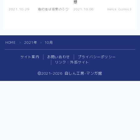
想
異剣戦記ヴェルンディオ
2021.10.29
婚約者は溺愛のふり
2021.10.08
Helck（comic）
ひねくれ騎士とふわふわ姫様
その他
HOME
2021年
10月
＞
＞
少女漫画
サイト案内
お問い合わせ
プライバシーポリシー
転生悪女の黒歴史
リンク：外部サイト
推したいしております
2021–2026 自しん工房-マンガ館
婚約者は溺愛のふり
Follow Me
死に戻り令嬢のルチェッタ
末永くよろしくお願いします
そのメイド、危険につき
その他
単発紹介