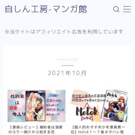
自しん工房-マンガ館
MENU
※当サイトはアフィリエイト広告を利用しています
サイト案内
取り扱いジャンルについて
ARCHIVES
お問い合わせ
2021年10月
リンク：外部サイト
お知らせ
少年漫画
Helck（comic）
SPY×FAMILY
【漫画レビュー】婚約者は溺愛
【個人的おすすめ少年漫画第一
のふり―偽りから始まる恋
位】Helck１～７巻ネタバレ感
不徳のギルド