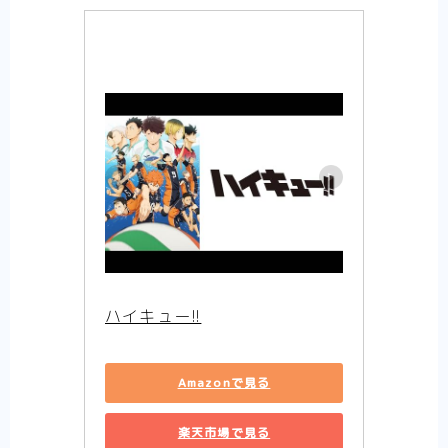
【アニメ】史上最高の嘘つき勇者ヘルク
（Helck）の物語【まとめ】
【アニメ】筋肉はすべてを解決する！ なマ
ッシュル-MASHLE-の物語【まとめ】
【ハイキュー！！】熱いスポーツ（バレーボ
ール）のネタバレ感想【アニメ-まとめ】
【夏目友人帳第1期】それは一人ぼっちが苦
しいと苦しんでいた少年の、妖と人をつなぐ
物語【アニメ-ネタバレ感想まとめ】
【WIND BREAKER】一人の孤独な少年が、
英雄になる話は好きですか？-はい好きです
【アニメ-ネタバレ感想まとめ】
【SAKAMOTO DAYS】伝説の殺し屋から、
町中のマスコットへ転職しました【アニメ-
感想まとめ】
ハイキュー!!
【逃げ上手の若君】立ちふさがる辛く重い現
実に、少年は『逃げ』で戦う。【感想まと
め】
Amazonで見る
【悪役令嬢転生おじさん】見た目は悪役令
嬢！ 中身は……おじさん！【アニメ-ネタバ
楽天市場で見る
レ感想まとめ】