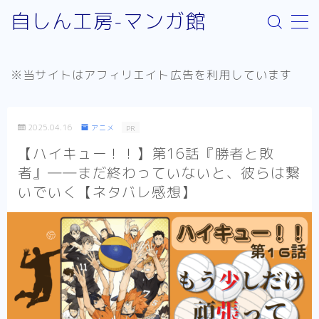
自しん工房-マンガ館
MENU
※当サイトはアフィリエイト広告を利用しています
サイト案内
取り扱いジャンルについて
2025.04.16
アニメ
PR
お問い合わせ
【ハイキュー！！】第16話『勝者と敗
者』――まだ終わっていないと、彼らは繋
リンク：外部サイト
いでいく【ネタバレ感想】
お知らせ
少年漫画
Helck（comic）
SPY×FAMILY
不徳のギルド