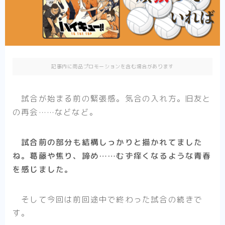
異剣戦記ヴェルンディオ
ひねくれ騎士とふわふわ姫様
その他
記事内に商品プロモーションを含む場合があります
少女漫画
試合が始まる前の緊張感。気合の入れ方。旧友と
転生悪女の黒歴史
の再会……などなど。
推したいしております
婚約者は溺愛のふり
試合前の部分も結構しっかりと描かれてました
死に戻り令嬢のルチェッタ
ね。葛藤や焦り、諦め……むず痒くなるような青春
末永くよろしくお願いします
を感じました。
そのメイド、危険につき
そして今回は前回途中で終わった試合の続きで
その他
単発紹介
す。