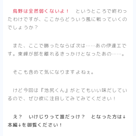
アニメ
烏野は全然弱くないよ！
というところで終わっ
ハイキュー！！
たわけですが、ここからどういう風に戦っていくの
夏目友人帳
でしょうか？
WIND BREAKER
また、ここで勝ったならば次は……あの伊達工で
SAKAMOTO DAYS
す。東峰が部を離れるきっかけとなったあの……。
Helck（アニメ）
マッシュル-MASHLE-
そこも含めて気になりますよねぇ。
不徳のギルド（アニメ）
けど今回は『池尻くん』がとてもいい味だしてい
悪役令嬢転生おじさん
るので、ぜひ彼に注目してみてみてください！
逃げ上手の若君
え？ いけじりって誰だっけ？ となった方は↓
まとめ
本編↓を御覧ください！
アニメ