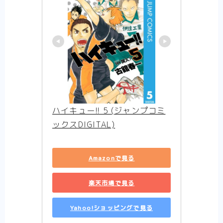
画？いややっぱりエロコメディ！【まとめ】
【ひねくれ騎士とふわふわ姫様】可愛らしい
二人と可愛らしい妖精と可愛らしいお家の癒
やし漫画【感想まとめ】
【異剣戦記ヴェルンディオ】ほんわかしつつ
も壮大な物語の雰囲気を感じさせる物語【ま
とめ】
【Helck】史上最高の超王道少年漫画、キャ
ラクター紹介＆感想【まとめ】
【SPY×FAMILY】魅力あふれるキャラクター
紹介と最新話感想【まとめ】
ハイキュー!! 5 (ジャンプコミ
ックスDIGITAL)
Amazonで見る
楽天市場で見る
Yahoo!ショッピングで見る