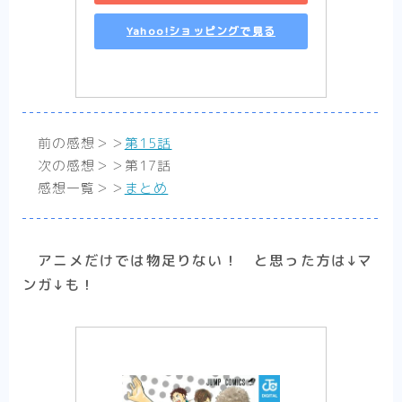
少女漫画
Yahoo!ショッピングで見る
【転生悪女の黒歴史】胸に刺さって笑える黒
歴史ラブコメ【まとめ】
【婚約者は溺愛のふり】契約（ビジネス）か
ら始まる恋の感想【まとめ】
【死に戻り令嬢のルチェッタ】二度目の人
前の感想＞＞
第15話
生、最悪な婚約者とはお別れしたい……はず
次の感想＞＞第17話
だけど？まとめ
感想一覧＞＞
まとめ
【そのメイド、危険につき】優美で優秀で強
くて、男なメイドはいかがですか？【まと
め】
【末永くよろしくお願いします】残念美少女
アニメだけでは物足りない！ と思った方は↓マ
と可愛いツンデレ系イケメンのカオスな同棲
話【まとめ】完結済
ンガ↓も！
【推したいしております】私たちの「好き」
をどうか否定しないで【感想まとめ】
少年漫画
熱い漫画が読みたいならココ！
【不徳のギルド】エロコメディ？バトル漫