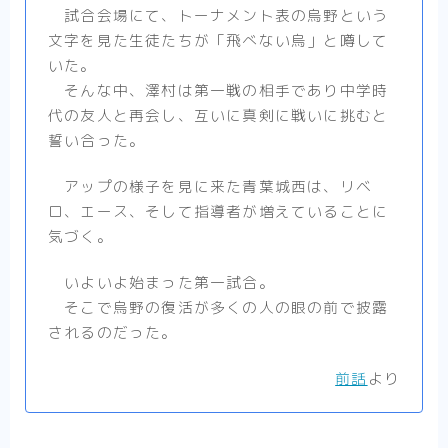
試合会場にて、トーナメント表の烏野という
文字を見た生徒たちが「飛べない烏」と噂して
いた。
そんな中、澤村は第一戦の相手であり中学時
代の友人と再会し、互いに真剣に戦いに挑むと
誓い合った。
アップの様子を見に来た青葉城西は、リベ
ロ、エース、そして指導者が増えていることに
気づく。
いよいよ始まった第一試合。
そこで烏野の復活が多くの人の眼の前で披露
されるのだった。
前話
より