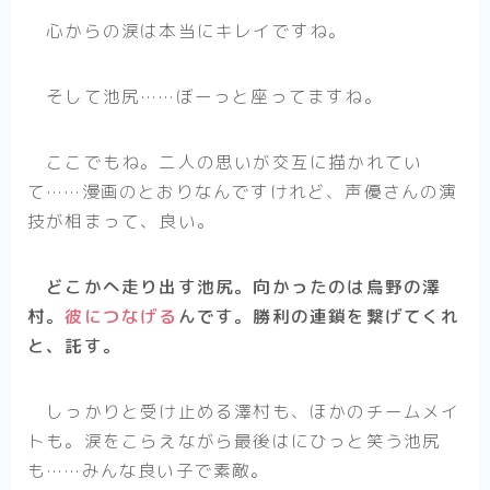
心からの涙は本当にキレイですね。
そして池尻……ぼーっと座ってますね。
ここでもね。二人の思いが交互に描かれてい
て……漫画のとおりなんですけれど、声優さんの演
技が相まって、良い。
どこかへ走り出す池尻。向かったのは烏野の澤
村。
彼につなげる
んです。勝利の連鎖を繋げてくれ
と、託す。
しっかりと受け止める澤村も、ほかのチームメイ
トも。涙をこらえながら最後はにひっと笑う池尻
も……みんな良い子で素敵。