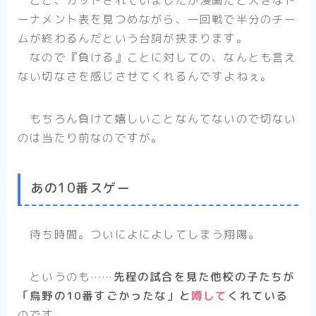
ここ、カットされていましたが漫画だと大きなト
ーナメント表を見つめながら、一回戦で半分のチー
ムが終わるんだという台詞が挟まります。
なので『負ける』ことに対しての、なんとも言え
ない切なさを感じさせてくれるんですよねぇ。
もちろん負けて嬉しいことなんてないので切ない
のは当たり前なのですが。
あの10番スゲー
待ち時間。ついによによしてしまう翔陽。
というのも……
先程の試合を見た他校の子たちが
「烏野の10番すごかったな」と
噂して
くれている
のです。