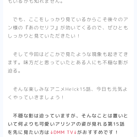
もいるかも知れません。
アニメ
ハイキュー！！
でも、ここをしっかり見ているからこそ後々のア
夏目友人帳
ン様の『あのセリフ』が効いてくるので、ぜひとも
しっかりと見ていただきたい！
WIND BREAKER
SAKAMOTO DAYS
そして今回はどこかで見たような現象も起きてき
Helck（アニメ）
ます。味方だと思っていたとある人にも不穏な影が
マッシュル-MASHLE-
迫る。
不徳のギルド（アニメ）
そんな楽しみなアニメHelck15話、今日も元気よ
悪役令嬢転生おじさん
くやっていきましょう！
逃げ上手の若君
不穏な影は迫っていますが、そんなことは置いと
まとめ
いて何よりも可愛いアリシアの姿が見れる第15話
アニメ
を先に見たい方は
↓DMM TV↓
がおすすめです！