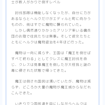
士が数人がかりで倒すレベル
討伐部隊は機能しなくなったが、自分に力が
あるならとヘルクだけがエディルと町に向かう
ものの、街はすでに魔物に襲われていた。
しかし偶然通りかかったアリシア率いる傭兵
団のお陰で住民たちは無事。そして彼女たちと
ともにヘルクは魔物退治を4年ほど行った。
魔物は一向に減らず、王国は「魔王を倒せば
すべて終わる」としてクレスに魔王討伐を命
じ、クレスは見事魔王を倒したが大怪我と謎の
毒に侵された状態で帰ってきた。
魔王は倒され国民は湧いていたが、魔物は減
らず、どころか大量の魔物が魔王城からなだれ
こんできた。
いきり立つ国民達を目にしながらヘルクは