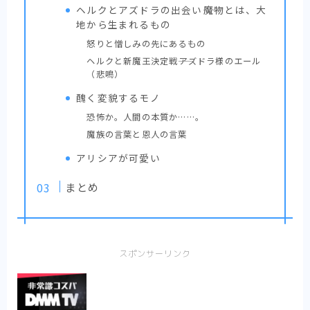
ヘルクとアズドラの出会い――魔物とは、大
少女漫画
地から生まれるもの
【転生悪女の黒歴史】胸に刺さって笑える黒
怒りと憎しみの先にあるもの
歴史ラブコメ【まとめ】
ヘルクと新魔王決定戦――アズドラ様のエール
【婚約者は溺愛のふり】契約（ビジネス）か
（悲鳴）
ら始まる恋の感想【まとめ】
醜く変貌するモノ
【死に戻り令嬢のルチェッタ】二度目の人
生、最悪な婚約者とはお別れしたい……はず
恐怖か。人間の本質か……。
だけど？まとめ
魔族の言葉と恩人の言葉
【そのメイド、危険につき】優美で優秀で強
アリシアが可愛い
くて、男なメイドはいかがですか？【まと
め】
まとめ
【末永くよろしくお願いします】残念美少女
と可愛いツンデレ系イケメンのカオスな同棲
話【まとめ】完結済
【推したいしております】私たちの「好き」
をどうか否定しないで【感想まとめ】
スポンサーリンク
少年漫画
熱い漫画が読みたいならココ！
【不徳のギルド】エロコメディ？バトル漫