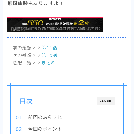
無料体験もありますよ！
【アニメ】史上最高の嘘つき勇者ヘルク
（Helck）の物語【まとめ】
【アニメ】筋肉はすべてを解決する！ なマ
ッシュル-MASHLE-の物語【まとめ】
【ハイキュー！！】熱いスポーツ（バレーボ
ール）のネタバレ感想【アニメ-まとめ】
【夏目友人帳第1期】それは一人ぼっちが苦
前の感想＞＞
第14話
しいと苦しんでいた少年の、妖と人をつなぐ
物語【アニメ-ネタバレ感想まとめ】
次の感想＞＞
第16話
感想一覧＞＞
まとめ
【WIND BREAKER】一人の孤独な少年が、
英雄になる話は好きですか？-はい好きです
【アニメ-ネタバレ感想まとめ】
【SAKAMOTO DAYS】伝説の殺し屋から、
町中のマスコットへ転職しました【アニメ-
感想まとめ】
目次
【逃げ上手の若君】立ちふさがる辛く重い現
CLOSE
実に、少年は『逃げ』で戦う。【感想まと
め】
前回のあらすじ
【悪役令嬢転生おじさん】見た目は悪役令
嬢！ 中身は……おじさん！【アニメ-ネタバ
今回のポイント
レ感想まとめ】