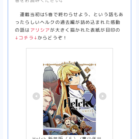
巻をお読みください。
連載当初は5巻で終わらせよう、という話もあ
ったらしいヘルクの過去編が詰め込まれた感動
の話は
アリシア
が大きく描かれた表紙が目印の
↓コチラ↓
からどうぞ！
Helck 新装版（５） (裏少年サ