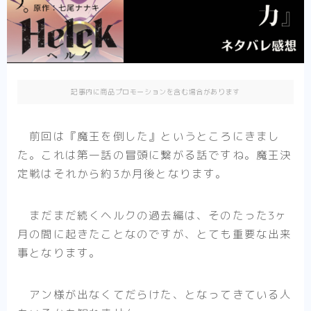
異剣戦記ヴェルンディオ
ひねくれ騎士とふわふわ姫様
その他
記事内に商品プロモーションを含む場合があります
少女漫画
前回は『魔王を倒した』というところにきまし
転生悪女の黒歴史
た。これは第一話の冒頭に繋がる話ですね。魔王決
推したいしております
定戦はそれから約3か月後となります。
婚約者は溺愛のふり
死に戻り令嬢のルチェッタ
まだまだ続くヘルクの過去編は、そのたった3ヶ
末永くよろしくお願いします
月の間に起きたことなのですが、とても重要な出来
事となります。
そのメイド、危険につき
その他
単発紹介
アン様が出なくてだらけた、となってきている人