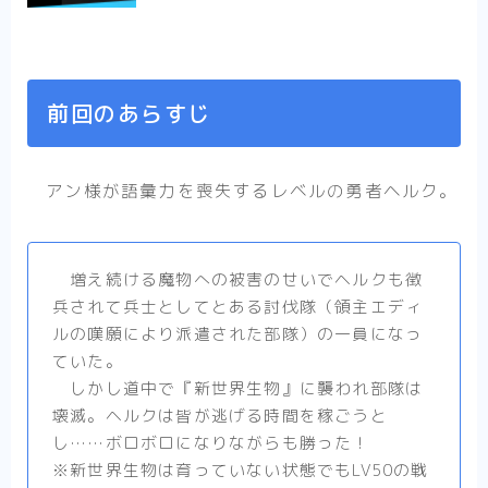
画？いややっぱりエロコメディ！【まとめ】
【ひねくれ騎士とふわふわ姫様】可愛らしい
二人と可愛らしい妖精と可愛らしいお家の癒
やし漫画【感想まとめ】
【異剣戦記ヴェルンディオ】ほんわかしつつ
前回のあらすじ
も壮大な物語の雰囲気を感じさせる物語【ま
とめ】
【Helck】史上最高の超王道少年漫画、キャ
ラクター紹介＆感想【まとめ】
アン様が語彙力を喪失するレベルの勇者ヘルク。
【SPY×FAMILY】魅力あふれるキャラクター
紹介と最新話感想【まとめ】
増え続ける魔物への被害のせいでヘルクも徴
兵されて兵士としてとある討伐隊（領主エディ
ルの嘆願により派遣された部隊）の一員になっ
ていた。
しかし道中で『新世界生物』に襲われ部隊は
壊滅。ヘルクは皆が逃げる時間を稼ごうと
し……ボロボロになりながらも勝った！
※新世界生物は育っていない状態でもLV50の戦