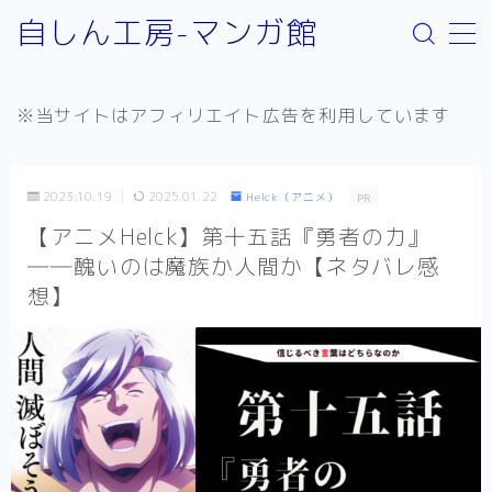
自しん工房-マンガ館
MENU
※当サイトはアフィリエイト広告を利用しています
サイト案内
取り扱いジャンルについて
2023.10.19
2025.01.22
Helck（アニメ）
PR
お問い合わせ
【アニメHelck】第十五話『勇者の力』
――醜いのは魔族か人間か【ネタバレ感
リンク：外部サイト
想】
お知らせ
少年漫画
Helck（comic）
SPY×FAMILY
不徳のギルド