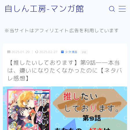
自しん工房-マンガ館
MENU
※当サイトはアフィリエイト広告を利用しています
サイト案内
取り扱いジャンルについて
2025.01.29
2025.02.27
少女漫画
PR
お問い合わせ
【推したいしております】第9話――本当
は、嫌いになりたくなかったのに【ネタバ
リンク：外部サイト
レ感想】
お知らせ
少年漫画
Helck（comic）
SPY×FAMILY
不徳のギルド