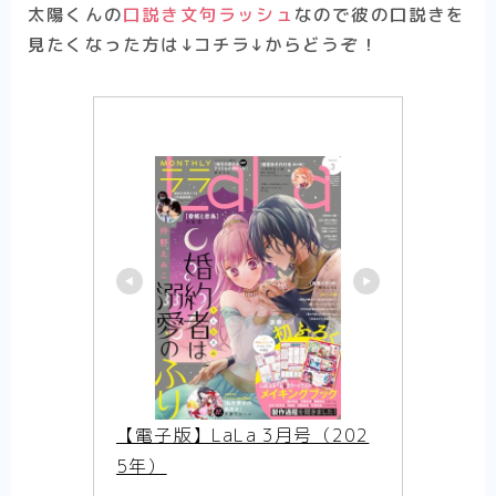
太陽くんの
口説き文句ラッシュ
なので彼の口説きを
見たくなった方は↓コチラ↓からどうぞ！
【電子版】LaLa 3月号（202
5年）