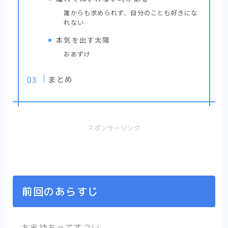
画？いややっぱりエロコメディ！【まとめ】
誰からも求められず、自分のことも好きにな
【ひねくれ騎士とふわふわ姫様】可愛らしい
れない
二人と可愛らしい妖精と可愛らしいお家の癒
やし漫画【感想まとめ】
本気を出す太陽
【異剣戦記ヴェルンディオ】ほんわかしつつ
おあずけ
も壮大な物語の雰囲気を感じさせる物語【ま
とめ】
まとめ
【Helck】史上最高の超王道少年漫画、キャ
ラクター紹介＆感想【まとめ】
【SPY×FAMILY】魅力あふれるキャラクター
紹介と最新話感想【まとめ】
スポンサーリンク
前回のあらすじ
お金持ちってすごい。