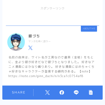
スポンサーリンク
ABOUT ME
銀づち
マンガを熱く語ラー
名前の由来は、サイト名が工房なので道具（金槌）をもと
に、金より銀が好きだなで銀づちとなりました。 好きなア
ニメ漫画にはかなり偏りあり。 好きな漫画にはめちゃくち
ゃ好きなキャラクターが登場する傾向がある。 【note】
https://note.com/ginn_duchi/n/n3ca1c0754af8
SHARE