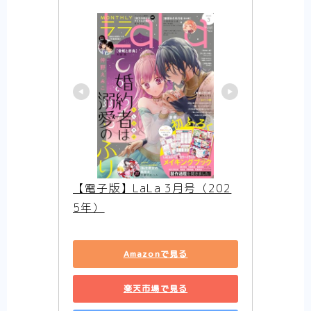
【アニメ】史上最高の嘘つき勇者ヘルク
（Helck）の物語【まとめ】
【アニメ】筋肉はすべてを解決する！ なマ
ッシュル-MASHLE-の物語【まとめ】
【ハイキュー！！】熱いスポーツ（バレーボ
ール）のネタバレ感想【アニメ-まとめ】
【夏目友人帳第1期】それは一人ぼっちが苦
しいと苦しんでいた少年の、妖と人をつなぐ
物語【アニメ-ネタバレ感想まとめ】
【WIND BREAKER】一人の孤独な少年が、
英雄になる話は好きですか？-はい好きです
【アニメ-ネタバレ感想まとめ】
【電子版】LaLa 3月号（202
【SAKAMOTO DAYS】伝説の殺し屋から、
町中のマスコットへ転職しました【アニメ-
5年）
感想まとめ】
【逃げ上手の若君】立ちふさがる辛く重い現
実に、少年は『逃げ』で戦う。【感想まと
Amazonで見る
め】
【悪役令嬢転生おじさん】見た目は悪役令
楽天市場で見る
嬢！ 中身は……おじさん！【アニメ-ネタバ
レ感想まとめ】