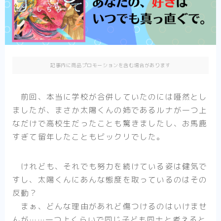
異剣戦記ヴェルンディオ
ひねくれ騎士とふわふわ姫様
その他
記事内に商品プロモーションを含む場合があります
少女漫画
前回、本当に学校が合併していたのには唖然とし
転生悪女の黒歴史
ましたが、まさか太陽くんの姉であるルナが一つ上
推したいしております
なだけで高校生だったことも驚きましたし、お馬鹿
婚約者は溺愛のふり
すぎて留年したこともビックリでした。
死に戻り令嬢のルチェッタ
末永くよろしくお願いします
けれども、それでも努力を続けている姿は健気で
すし、太陽くんにあんな態度を取っているのはその
そのメイド、危険につき
反動？
その他
単発紹介
まぁ、どんな理由があれど傷つけるのはいけませ
んが……一つ上くらいで同じ子ども同士と考えると