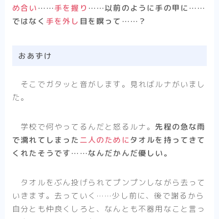
め合い
……
手を握り
……以前のように手の甲に……
ではなく
手を外し
目を瞑って……？
おあずけ
そこでガタッと音がします。見ればルナがいまし
た。
学校で何やってるんだと怒るルナ。
先程の急な雨
で濡れてしまった
二人のために
タオルを持ってきて
くれたそうです……なんだかんだ優しい。
タオルをぶん投げられてプンプンしながら去って
いきます。去っていく……少し前に、後で謝るから
自分とも仲良くしろと、なんとも不器用なこと言っ