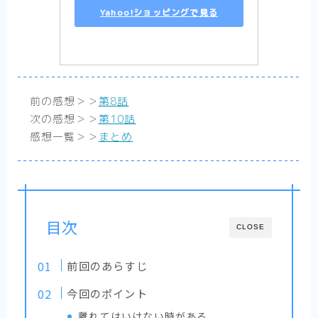
Yahoo!ショッピングで見る
少女漫画
【転生悪女の黒歴史】胸に刺さって笑える黒
歴史ラブコメ【まとめ】
【婚約者は溺愛のふり】契約（ビジネス）か
ら始まる恋の感想【まとめ】
前の感想＞＞
第8話
【死に戻り令嬢のルチェッタ】二度目の人
次の感想＞＞
第10話
生、最悪な婚約者とはお別れしたい……はず
だけど？まとめ
感想一覧＞＞
まとめ
【そのメイド、危険につき】優美で優秀で強
くて、男なメイドはいかがですか？【まと
め】
【末永くよろしくお願いします】残念美少女
と可愛いツンデレ系イケメンのカオスな同棲
話【まとめ】完結済
目次
CLOSE
【推したいしております】私たちの「好き」
をどうか否定しないで【感想まとめ】
前回のあらすじ
少年漫画
熱い漫画が読みたいならココ！
今回のポイント
【不徳のギルド】エロコメディ？バトル漫
離れてはいけない時がある