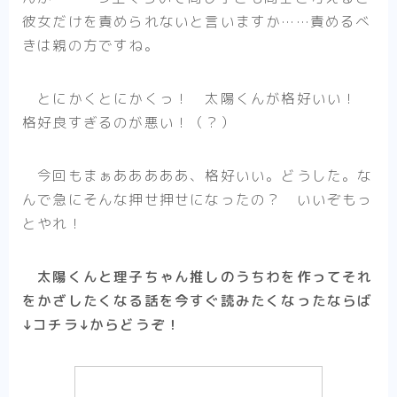
アニメ
彼女だけを責められないと言いますか……責めるべ
きは親の方ですね。
ハイキュー！！
夏目友人帳
とにかくとにかくっ！ 太陽くんが格好いい！
WIND BREAKER
格好良すぎるのが悪い！（？）
SAKAMOTO DAYS
Helck（アニメ）
今回もまぁあああああ、格好いい。どうした。な
んで急にそんな押せ押せになったの？ いいぞもっ
マッシュル-MASHLE-
とやれ！
不徳のギルド（アニメ）
悪役令嬢転生おじさん
太陽くんと理子ちゃん推しのうちわを作ってそれ
逃げ上手の若君
をかざしたくなる話を今すぐ読みたくなったならば
↓コチラ↓からどうぞ！
まとめ
アニメ