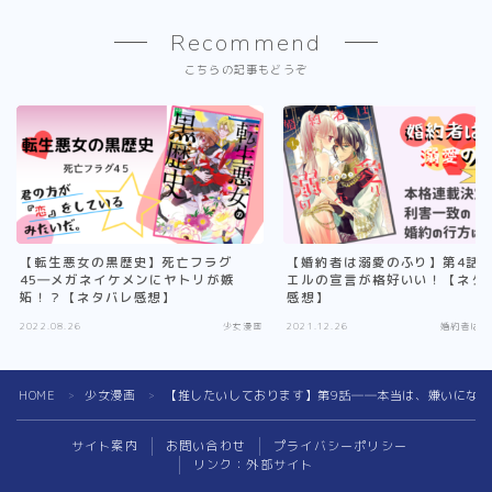
Recommend
こちらの記事もどうぞ
【転生悪女の黒歴史】死亡フラグ
【婚約者は溺愛のふり】第4話
45―メガネイケメンにヤトリが嫉
エルの宣言が格好いい！【ネタ
妬！？【ネタバレ感想】
感想】
2022.08.26
少女漫画
2021.12.26
婚約者は溺
Follow Me
HOME
少女漫画
【推したいしております】第9話――本当は、嫌いにな
＞
＞
サイト案内
お問い合わせ
プライバシーポリシー
リンク：外部サイト