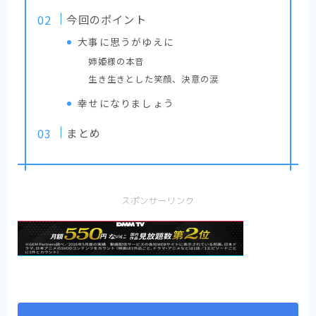
画？いややっぱりエロコメディ！【まとめ】
今回のポイント
【ひねくれ騎士とふわふわ姫様】可愛らしい
二人と可愛らしい妖精と可愛らしいお家の癒
大事に思うがゆえに
やし漫画【感想まとめ】
姉姫様の本音
【異剣戦記ヴェルンディオ】ほんわかしつつ
も壮大な物語の雰囲気を感じさせる物語【ま
生き生きとした笑顔、決意の涙
とめ】
幸せになりましょう
【Helck】史上最高の超王道少年漫画、キャ
ラクター紹介＆感想【まとめ】
まとめ
【SPY×FAMILY】魅力あふれるキャラクター
紹介と最新話感想【まとめ】
スポンサーリンク