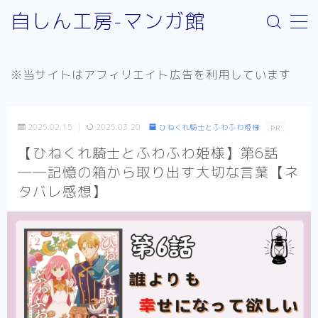
自しん工房-マンガ館
MENU
※当サイトはアフィリエイト広告を利用しています
サイト案内
取り扱いジャンルについて
2025.02.15
2025.03.20
ひねくれ騎士とふわふわ姫様
PR
お問い合わせ
【ひねくれ騎士とふわふわ姫様】第6話
――記憶の箱から取り出す大切な言葉【ネ
リンク：外部サイト
タバレ感想】
お知らせ
少年漫画
Helck（comic）
SPY×FAMILY
不徳のギルド