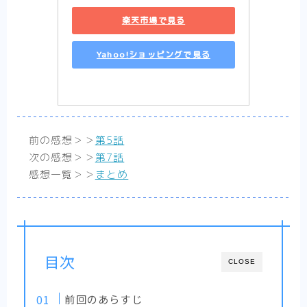
少女漫画
楽天市場で見る
【転生悪女の黒歴史】胸に刺さって笑える黒
歴史ラブコメ【まとめ】
Yahoo!ショッピングで見る
【婚約者は溺愛のふり】契約（ビジネス）か
ら始まる恋の感想【まとめ】
【死に戻り令嬢のルチェッタ】二度目の人
生、最悪な婚約者とはお別れしたい……はず
だけど？まとめ
前の感想＞＞
第5話
【そのメイド、危険につき】優美で優秀で強
次の感想＞＞
第7話
くて、男なメイドはいかがですか？【まと
め】
感想一覧＞＞
まとめ
【末永くよろしくお願いします】残念美少女
と可愛いツンデレ系イケメンのカオスな同棲
話【まとめ】完結済
【推したいしております】私たちの「好き」
をどうか否定しないで【感想まとめ】
目次
CLOSE
少年漫画
熱い漫画が読みたいならココ！
【不徳のギルド】エロコメディ？バトル漫
前回のあらすじ