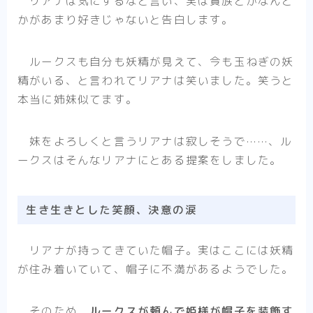
リアナは気にするなと言い、実は貴族とかなんと
かがあまり好きじゃないと告白します。
ルークスも自分も妖精が見えて、今も玉ねぎの妖
精がいる、と言われてリアナは笑いました。笑うと
本当に姉妹似てます。
妹をよろしくと言うリアナは寂しそうで……、ル
ークスはそんなリアナにとある提案をしました。
生き生きとした笑顔、決意の涙
リアナが持ってきていた帽子。実はここには妖精
が住み着いていて、帽子に不満があるようでした。
そのため、
ルークスが頼んで姫様が帽子を装飾す