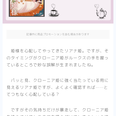
異剣戦記ヴェルンディオ
ひねくれ騎士とふわふわ姫様
その他
記事内に商品プロモーションを含む場合があります
少女漫画
姫様を心配してやってきたリアナ姫。ですが、そ
転生悪女の黒歴史
のタイミングがクローニア姫がルークスの手を握っ
推したいしております
ているところで妙な誤解が生まれましたね。
婚約者は溺愛のふり
死に戻り令嬢のルチェッタ
パッと見、クローニア姫に強く当たっている用に
末永くよろしくお願いします
見えるリアナ姫ですが、よくよく確認すれば……と
てつもなく心配している？
そのメイド、危険につき
その他
単発紹介
ですがその気持ちだけが暴走して、クローニア姫