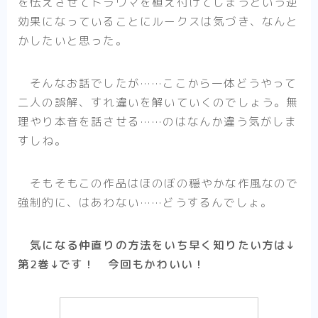
を怯えさせてトラウマを植え付けてしまうという逆
アニメ
効果になっていることにルークスは気づき、なんと
ハイキュー！！
かしたいと思った。
夏目友人帳
そんなお話でしたが……ここから一体どうやって
WIND BREAKER
二人の誤解、すれ違いを解いていくのでしょう。無
SAKAMOTO DAYS
理やり本音を話させる……のはなんか違う気がしま
Helck（アニメ）
すしね。
マッシュル-MASHLE-
そもそもこの作品はほのぼの穏やかな作風なので
不徳のギルド（アニメ）
強制的に、はあわない……どうするんでしょ。
悪役令嬢転生おじさん
逃げ上手の若君
気になる仲直りの方法をいち早く知りたい方は↓
第2巻↓です！ 今回もかわいい！
まとめ
アニメ