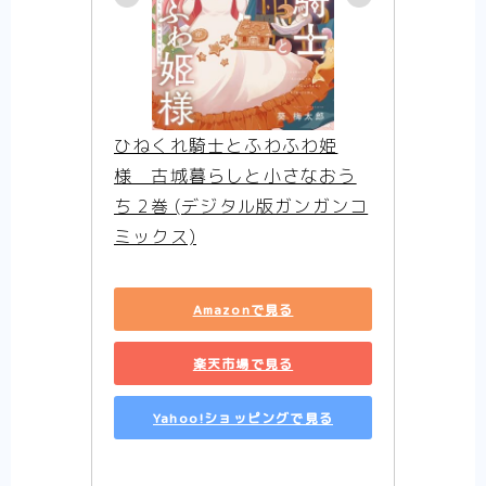
ひねくれ騎士とふわふわ姫
様　古城暮らしと小さなおう
ち 2巻 (デジタル版ガンガンコ
ミックス)
Amazonで見る
楽天市場で見る
Yahoo!ショッピングで見る