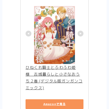
【アニメ】史上最高の嘘つき勇者ヘルク
（Helck）の物語【まとめ】
【アニメ】筋肉はすべてを解決する！ なマ
ッシュル-MASHLE-の物語【まとめ】
【ハイキュー！！】熱いスポーツ（バレーボ
ール）のネタバレ感想【アニメ-まとめ】
【夏目友人帳第1期】それは一人ぼっちが苦
しいと苦しんでいた少年の、妖と人をつなぐ
物語【アニメ-ネタバレ感想まとめ】
【WIND BREAKER】一人の孤独な少年が、
英雄になる話は好きですか？-はい好きです
【アニメ-ネタバレ感想まとめ】
ひねくれ騎士とふわふわ姫
【SAKAMOTO DAYS】伝説の殺し屋から、
町中のマスコットへ転職しました【アニメ-
様　古城暮らしと小さなおう
感想まとめ】
ち 2巻 (デジタル版ガンガンコ
【逃げ上手の若君】立ちふさがる辛く重い現
実に、少年は『逃げ』で戦う。【感想まと
ミックス)
め】
【悪役令嬢転生おじさん】見た目は悪役令
嬢！ 中身は……おじさん！【アニメ-ネタバ
Amazonで見る
レ感想まとめ】