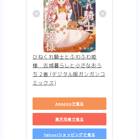
ひねくれ騎士とふわふわ姫
様　古城暮らしと小さなおう
ち 2巻 (デジタル版ガンガンコ
ミックス)
Amazonで見る
楽天市場で見る
Yahoo!ショッピングで見る