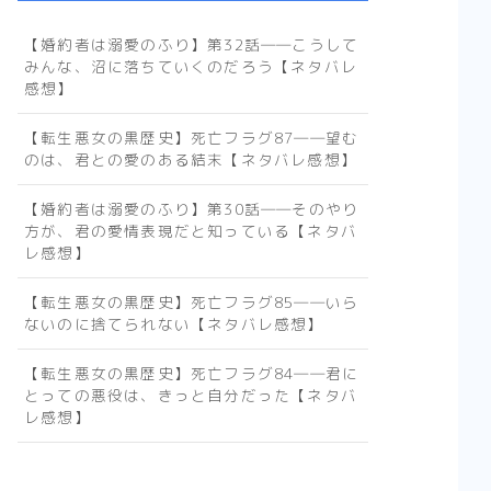
メ-ネタバレ感想まとめ】
【婚約者は溺愛のふり】第32話――こうして
【WIND BREAKER】一
みんな、沼に落ちていくのだろう【ネタバレ
人の孤独な少年が、英雄
になる話は好きですか？-
感想】
はい好きです【アニメ-ネ
タバレ感想まとめ】
【転生悪女の黒歴史】死亡フラグ87――望む
のは、君との愛のある結末【ネタバレ感想】
【SAKAMOTO DAYS】
伝説の殺し屋から、町中
のマスコットへ転職しま
【婚約者は溺愛のふり】第30話――そのやり
した【アニメ-感想まと
め】
方が、君の愛情表現だと知っている【ネタバ
レ感想】
【逃げ上手の若君】立ち
ふさがる辛く重い現実
【転生悪女の黒歴史】死亡フラグ85――いら
に、少年は『逃げ』で戦
う。【感想まとめ】
ないのに捨てられない【ネタバレ感想】
【悪役令嬢転生おじさ
【転生悪女の黒歴史】死亡フラグ84――君に
ん】見た目は悪役令
とっての悪役は、きっと自分だった【ネタバ
嬢！ 中身は……おじさ
ん！【アニメ-ネタバレ感
レ感想】
想まとめ】
少女漫画