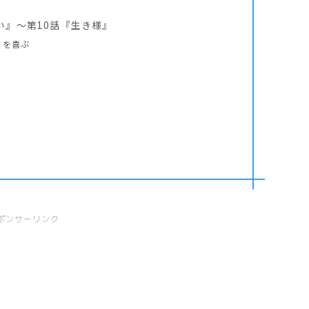
い』～第10話『生き様』
とを喜ぶ
ポンサーリンク