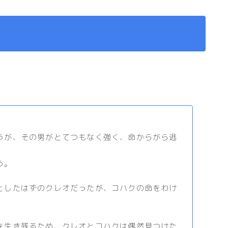
が、その男がとてつもなく強く、命からがら逃
う。
したはずのクレオだったが、コハクの命をわけ
生き残るため、クレオとコハクは偶然見つけた