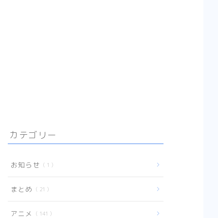
【転生悪女の黒歴史】胸
に刺さって笑える黒歴史
ラブコメ【まとめ】
【婚約者は溺愛のふり】
契約（ビジネス）から始
まる恋の感想【まとめ】
【死に戻り令嬢のルチェ
ッタ】二度目の人生、最
悪な婚約者とはお別れし
たい……はずだけど？まと
め
【そのメイド、危険につ
カテゴリー
き】優美で優秀で強く
て、男なメイドはいかが
ですか？【まとめ】
お知らせ
1
【末永くよろしくお願い
します】残念美少女と可
愛いツンデレ系イケメン
まとめ
21
のカオスな同棲話【まと
め】完結済
アニメ
141