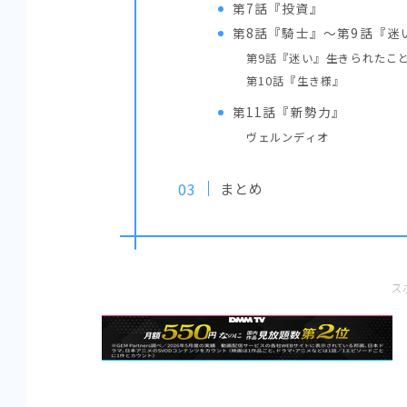
第7話『投資』
第8話『騎士』～第9話『迷
第9話『迷い』――生きられたこ
第10話『生き様』
第11話『新勢力』
ヴェルンディオ
まとめ
ス