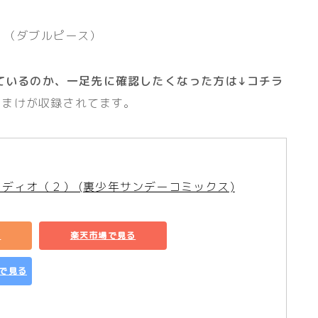
！（ダブルピース）
ているのか、一足先に確認したくなった方は↓コチラ
おまけが収録されてます。
ディオ（２） (裏少年サンデーコミックス)
る
楽天市場で見る
グで見る