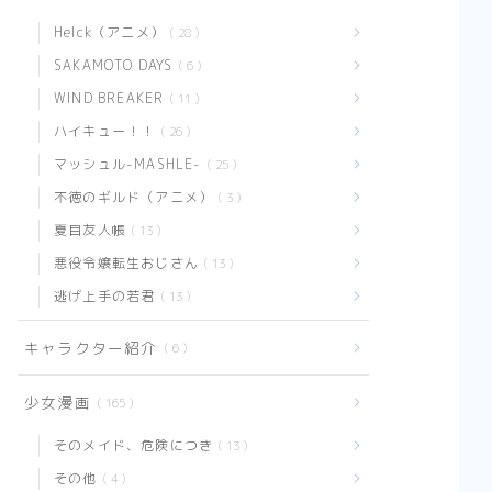
【推したいしておりま
す】私たちの「好き」を
Helck（アニメ）
28
どうか否定しないで【感
想まとめ】
SAKAMOTO DAYS
6
WIND BREAKER
11
少年漫画
ハイキュー！！
26
【不徳のギルド】エロコ
マッシュル-MASHLE-
25
メディ？バトル漫画？い
ややっぱりエロコメデ
不徳のギルド（アニメ）
3
ィ！【まとめ】
夏目友人帳
13
【ひねくれ騎士とふわふ
悪役令嬢転生おじさん
わ姫様】可愛らしい二人
13
と可愛らしい妖精と可愛
逃げ上手の若君
らしいお家の癒やし漫画
13
【感想まとめ】
キャラクター紹介
6
【異剣戦記ヴェルンディ
オ】ほんわかしつつも壮
大な物語の雰囲気を感じ
少女漫画
165
させる物語【まとめ】
そのメイド、危険につき
13
【Helck】史上最高の超
王道少年漫画、キャラク
その他
4
ター紹介＆感想【まと