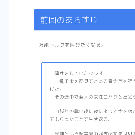
前回のあらすじ
万能ヘルクを呼びたくなる。
傭兵をしていたクレオ。
一攫千金を夢見てとある賞金首を狙う
げた。
その途中で亜人の女性コハクと出会
山賊との戦い後に夜によって命を落と
てもらったことで生き返る。
異剣という超常能力が支配する世界を