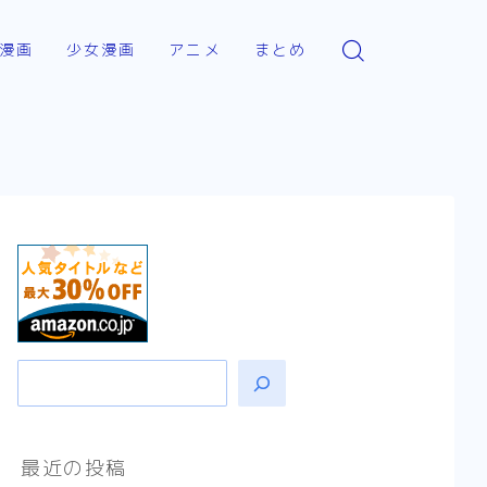
漫画
少女漫画
アニメ
まとめ
いて
ck（comic）
転生悪女の黒歴史
アニメ
ハイキュー！！
×FAMILY
推したいしております
夏目友人帳
【アニメ】史上最高の嘘
つき勇者ヘルク
（Helck）の物語【まと
のギルド
WIND BREAKER
婚約者は溺愛のふり
め】
SAKAMOTO DAYS
戦記ヴェルンディオ
死に戻り令嬢のルチェッタ
【アニメ】筋肉はすべて
を解決する！ なマッシ
ュル-MASHLE-の物語
Helck（アニメ）
くれ騎士とふわふわ姫
末永くよろしくお願いしま
【まとめ】
す
マッシュル-MASHLE-
【ハイキュー！！】熱い
スポーツ（バレーボー
他
そのメイド、危険につき
ル）のネタバレ感想【ア
不徳のギルド（アニメ）
ニメ-まとめ】
その他
悪役令嬢転生おじさん
【夏目友人帳第1期】それ
は一人ぼっちが苦しいと
苦しんでいた少年の、妖
最近の投稿
逃げ上手の若君
と人をつなぐ物語【アニ