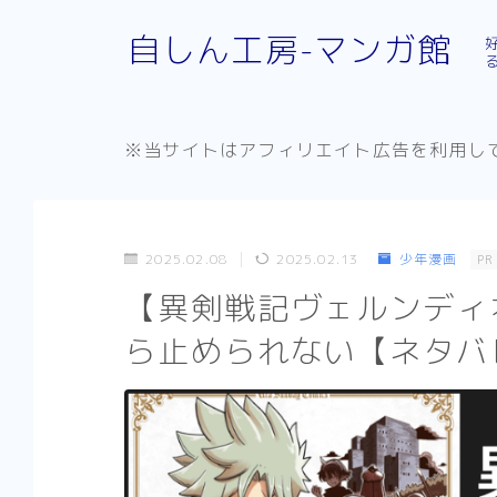
自しん工房-マンガ館
※当サイトはアフィリエイト広告を利用し
2025.02.08
2025.02.13
少年漫画
PR
【異剣戦記ヴェルンディ
ら止められない【ネタバ