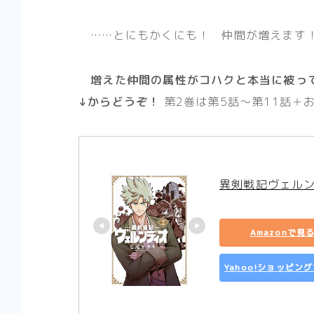
……とにもかくにも！ 仲間が増えます
増えた仲間の属性がコハクと本当に被っ
↓からどうぞ！
第2巻は第5話～第11話＋
異剣戦記ヴェルン
Amazonで見
Yahoo!ショッピン