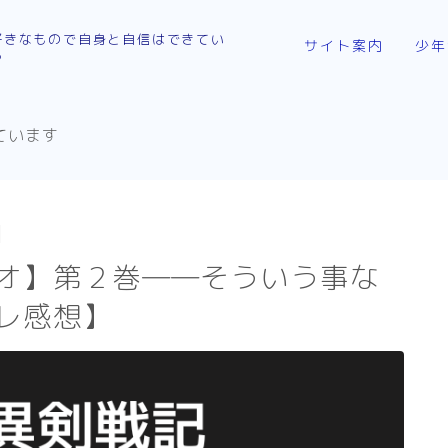
好きなもので自身と自信はできてい
サイト案内
少年
る
取り扱いジャンルにつ
Hel
ています
SPY
お問い合わせ
不徳
リンク：外部サイト
異剣
お知らせ
ひね
オ】第２巻――そういう事な
様
レ感想】
その