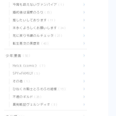
め】
今宵も吸えないヴァンパイア
1
【SPY×FAMILY】魅力あ
婚約者は溺愛のふり
35
ふれるキャラクター紹介
と最新話感想【まとめ】
推したいしております
11
末永くよろしくお願いします
24
死に戻り令嬢のルチェッタ
27
転生悪女の黒歴史
48
少年漫画
58
Helck（comic）
7
SPY×FAMILY
5
その他
1
ひねくれ騎士とふわふわ姫様
13
不徳のギルド
26
異剣戦記ヴェルンディオ
3