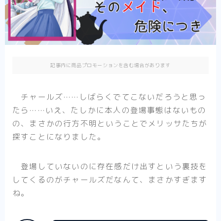
異剣戦記ヴェルンディオ
ひねくれ騎士とふわふわ姫様
その他
記事内に商品プロモーションを含む場合があります
少女漫画
チャールズ……しばらくでてこないだろうと思っ
転生悪女の黒歴史
たら……いえ、たしかに本人の登場事態はないもの
推したいしております
の、まさかの行方不明ということでメリッサたちが
婚約者は溺愛のふり
探すことになりました。
死に戻り令嬢のルチェッタ
末永くよろしくお願いします
登場していないのに存在感だけ出すという裏技を
してくるのがチャールズだなんて、まさかすぎます
そのメイド、危険につき
ね。
その他
単発紹介