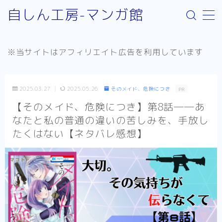
自しん工房-マンガ館
MENU
※当サイトはアフィリエイト広告を利用しています
サイト案内
取り扱いジャンルについて
2025.03.27
2025.05.26
そのメイド、危険につき
PR
お問い合わせ
【そのメイド、危険につき】第8話――あ
なたと私の普通の違いの苦しみを、手放し
リンク：外部サイト
たくはない【ネタバレ感想】
お知らせ
少年漫画
Helck（comic）
SPY×FAMILY
不徳のギルド