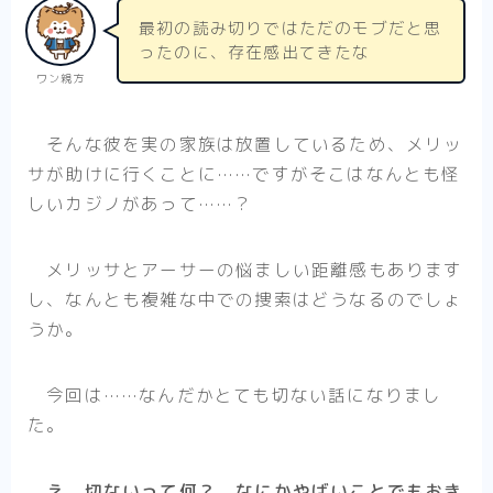
アニメ
最初の読み切りではただのモブだと思
ったのに、存在感出てきたな
ハイキュー！！
ワン親方
夏目友人帳
WIND BREAKER
そんな彼を実の家族は放置しているため、メリッ
SAKAMOTO DAYS
サが助けに行くことに……ですがそこはなんとも怪
しいカジノがあって……？
Helck（アニメ）
マッシュル-MASHLE-
メリッサとアーサーの悩ましい距離感もあります
不徳のギルド（アニメ）
し、なんとも複雑な中での捜索はどうなるのでしょ
悪役令嬢転生おじさん
うか。
逃げ上手の若君
今回は……なんだかとても切ない話になりまし
た。
まとめ
アニメ
え、切ないって何？ なにかやばいことでもおき