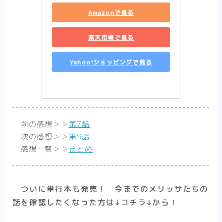
少女漫画
Amazonで見る
【転生悪女の黒歴史】胸に刺さって笑える黒
楽天市場で見る
歴史ラブコメ【まとめ】
【婚約者は溺愛のふり】契約（ビジネス）か
ら始まる恋の感想【まとめ】
Yahoo!ショッピングで見る
【死に戻り令嬢のルチェッタ】二度目の人
生、最悪な婚約者とはお別れしたい……はず
だけど？まとめ
【そのメイド、危険につき】優美で優秀で強
くて、男なメイドはいかがですか？【まと
前の感想＞＞
第7話
め】
次の感想＞＞
第9話
【末永くよろしくお願いします】残念美少女
と可愛いツンデレ系イケメンのカオスな同棲
感想一覧＞＞
まとめ
話【まとめ】完結済
【推したいしております】私たちの「好き」
をどうか否定しないで【感想まとめ】
ついに単行本も発売！ 今までのメリッサたちの
少年漫画
熱い漫画が読みたいならココ！
話を確認したくなった方は↓コチラ↓から！
【不徳のギルド】エロコメディ？バトル漫