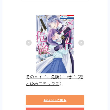
画？いややっぱりエロコメディ！【まとめ】
【ひねくれ騎士とふわふわ姫様】可愛らしい
二人と可愛らしい妖精と可愛らしいお家の癒
やし漫画【感想まとめ】
【異剣戦記ヴェルンディオ】ほんわかしつつ
も壮大な物語の雰囲気を感じさせる物語【ま
とめ】
【Helck】史上最高の超王道少年漫画、キャ
ラクター紹介＆感想【まとめ】
【SPY×FAMILY】魅力あふれるキャラクター
紹介と最新話感想【まとめ】
そのメイド、危険につき 1 (花
とゆめコミックス)
Amazonで見る