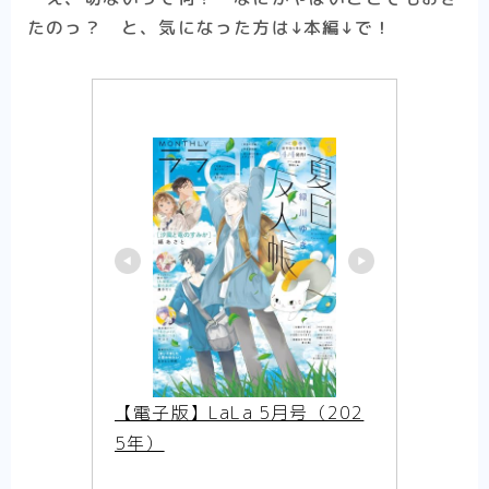
【アニメ】史上最高の嘘つき勇者ヘルク
たのっ？ と、気になった方は↓本編↓で！
（Helck）の物語【まとめ】
【アニメ】筋肉はすべてを解決する！ なマ
ッシュル-MASHLE-の物語【まとめ】
【ハイキュー！！】熱いスポーツ（バレーボ
ール）のネタバレ感想【アニメ-まとめ】
【夏目友人帳第1期】それは一人ぼっちが苦
しいと苦しんでいた少年の、妖と人をつなぐ
物語【アニメ-ネタバレ感想まとめ】
【WIND BREAKER】一人の孤独な少年が、
英雄になる話は好きですか？-はい好きです
【アニメ-ネタバレ感想まとめ】
【SAKAMOTO DAYS】伝説の殺し屋から、
町中のマスコットへ転職しました【アニメ-
感想まとめ】
【逃げ上手の若君】立ちふさがる辛く重い現
実に、少年は『逃げ』で戦う。【感想まと
め】
【電子版】LaLa 5月号（202
【悪役令嬢転生おじさん】見た目は悪役令
5年）
嬢！ 中身は……おじさん！【アニメ-ネタバ
レ感想まとめ】